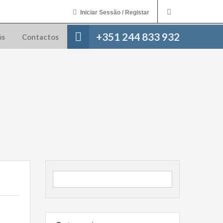
Iniciar Sessão / Registar
+351 244 833 932
ós
Contactos