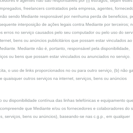
ecedores e agentes não são responsáveis por (i) estragos, sejam estes
empregados, freelancers contratados pela empresa, agentes, forneced
 não sendo Mediante responsável por nenhuma perda de beneficios, p
nsequente interposição de ações legais contra Mediante por terceiros;
ros erros no serviço causados pelo seu computador ou pelo uso do serv
ernet, bens ou anúncios publicitários que possam estar vinculados ao
diante. Mediante não é, portanto, responsável pela disponibilidade,
rviços ou bens que possam estar vinculados ou anunciados no serviço.
cita, o uso de links proporcionados no ou para outro serviço, (b) não g
de quaisquer outros serviços na internet, serviços, bens ou anúncios
 ou disponibilidade contínua das linhas telefónicas e equipamento qu
dor compreende que Mediante e/ou os fornecedores e colaboradores do s
s, serviços, bens ou anúncios), baseando-se nas c.g.p., em qualquer