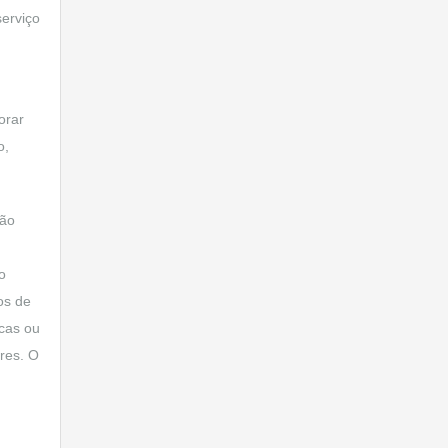
serviço
orar
o,
não
o
os de
rcas ou
ares. O