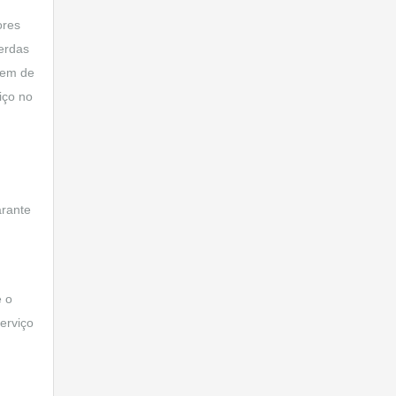
ores
erdas
 nem de
iço no
arante
e o
erviço