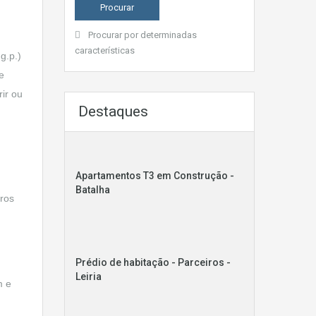
Procurar por determinadas
características
g.p.)
e
rir ou
Destaques
Apartamentos T3 em Construção -
Batalha
ros
Prédio de habitação - Parceiros -
Leiria
m e