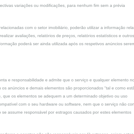
pectivas variações ou modificações, para nenhum fim sem a prévia
lacionadas com o setor imobiliário, poderão utilizar a informação rela
lizar avaliações, relatórios de preços, relatórios estatísticos e outro
nformação poderá ser ainda utilizada após os respetivos anúncios sere
 conta e responsabilidade e admite que o serviço e qualquer elemento n
u os anúncios e demais elementos são proporcionados “tal e como estã
te, que os elementos se adequem a um determinado objetivo ou uso
 compatível com o seu hardware ou software, nem que o serviço não co
 não se assume responsável por estragos causados por estes elementos