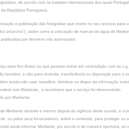
registados, de acordo com os tratados internacionais dos quais Portugal
s da República Portuguesa.
unicação e publicação das fotografias que insere no seu anúncio para o
o dos anúncios”), assim como a colocação de marcas de água de Median
 publicadas por terceiros não autorizados.
viço para fins ilícitos ou que possam entrar em contradição com as c.g.
ão lucrativo, e não para revenda, transferência ou disposição para o u
m aceita não usar, transferir, distribuir ou dispor da informação inclu
esleal com Mediante., e reconhece que o serviço foi desenvolvido,
ido por Mediante.
tor de Mediante durante e mesmo depois da vigência deste acordo, e cum
nte, ou pelos seus fornecedores, sobre o conteúdo, para proteger os 
 Aceita ainda informar Mediante, por escrito e de maneira oportuna, se v