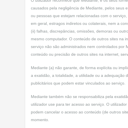
O utilizador reconhece que Mediante, e os seus forn
causados pela negligência de Mediante, pelos seus 
ou pessoas que estejam relacionadas com o serviço,
em geral, estragos indiretos ou colaterais, nem a co
(ii) falhas, discrepâncias, omissões, demoras ou out
mesmo computador. O conteúdo de outros sites na int
serviço não são administrados nem controlados por Me
conteúdo ou precisão de outros sites na internet, se
Mediante (a) não garante, de forma explícita ou implí
a exatidão, a totalidade, a utilidade ou a adequação 
publicitários que podem estar vinculados ao serviço.
Mediante também não se responsabiliza pela exatidão
utilizador use para ter acesso ao serviço. O utiliza
podem cancelar o acesso ao conteúdo (de outros site
momento.