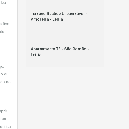
 faz
Terreno Rústico Urbanizável -
Amoreira - Leiria
s fins
te,
Apartamento T3 - São Romão -
Leiria
p.,
so ou
ída no
prir
seus
erifica