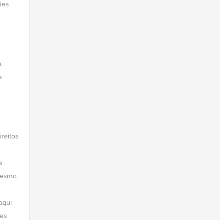
ões
a
e
reitos
e
 mesmo,
aqui
mes