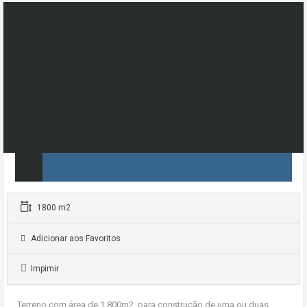
1800 m2
Adicionar aos Favoritos
Impimir
Terreno com área de 1.800m2, para construção de uma ou duas