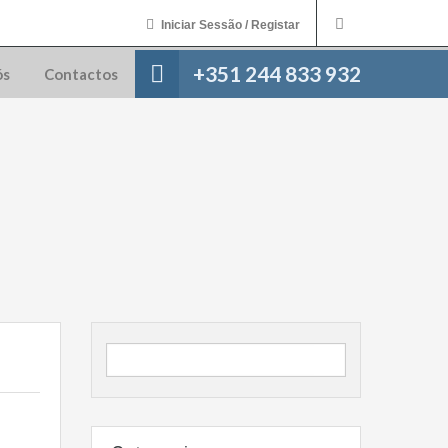
Iniciar Sessão / Registar
+351 244 833 932
ós
Contactos