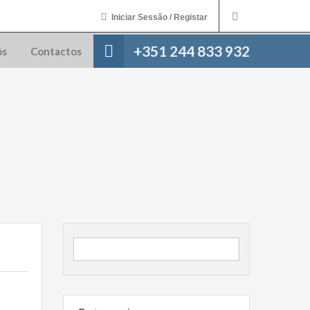
Iniciar Sessão / Registar
+351 244 833 932
ós
Contactos