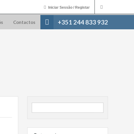
Iniciar Sessão / Registar
+351 244 833 932
ós
Contactos