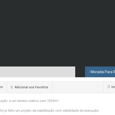
- Moradia Para 
ho
Im
Adicionar aos Favoritos
tação e um terreno rústico com 1335m²;
oi já feito um projeto de reabilitação com viabilidade de execução;