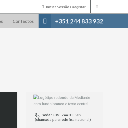
Iniciar Sessão / Registar
+351 244 833 932
ós
Contactos
Sede : +351 244 833 932
(chamada para rede fixa nacional)