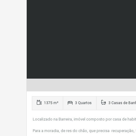
1375 m²
3 Quartos
3 Casas de Ban
Localizado na Barreira, imóvel composto por casa de habi
Para a moradia, de res do chão, que precisa recuperação, f