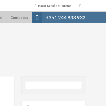
Iniciar Sessão / Registar
+351 244 833 932
ós
Contactos