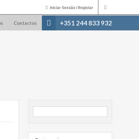
Iniciar Sessão / Registar
+351 244 833 932
ós
Contactos