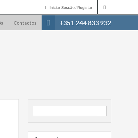
Iniciar Sessão / Registar
+351 244 833 932
ós
Contactos