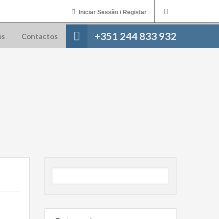
Iniciar Sessão / Registar
+351 244 833 932
ós
Contactos