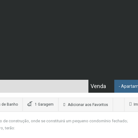
Venda
- Aparta
 de Banho
1 Garagem
Im
Adicionar aos Favoritos
cio de construção, onde se constituirá um pequeno condomínio fechado;
o, terão: