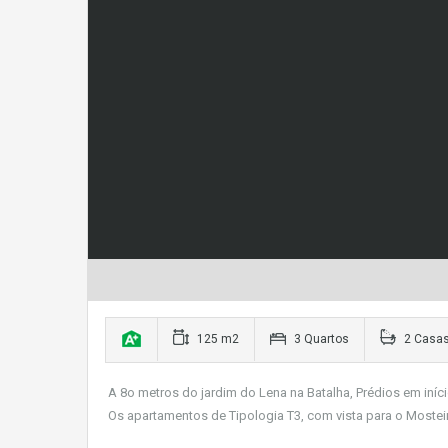
125 m2
3 Quartos
2 Casas
A 8o metros do jardim do Lena na Batalha, Prédios em iní
Os apartamentos de Tipologia T3, com vista para o Mosteir