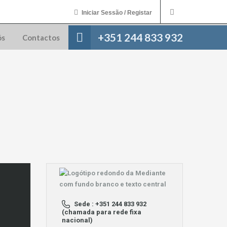
Iniciar Sessão / Registar
+351 244 833 932
ós
Contactos
Sede : +351 244 833 932
(chamada para rede fixa
nacional)