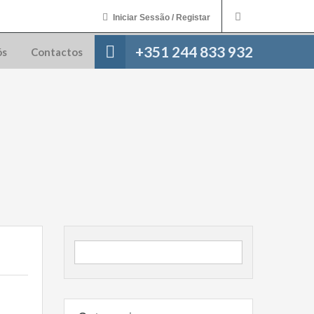
Iniciar Sessão / Registar
+351 244 833 932
ós
Contactos