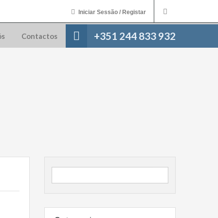
Iniciar Sessão / Registar
+351 244 833 932
ós
Contactos