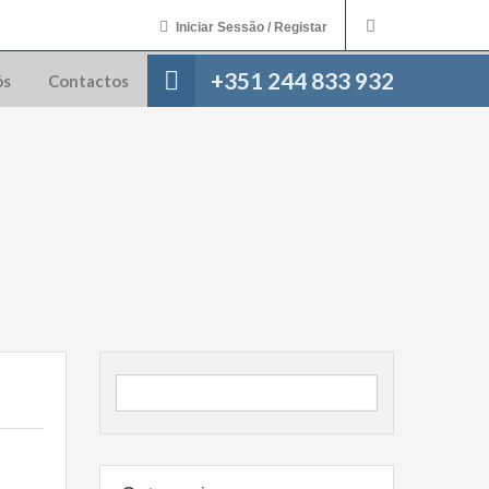
Iniciar Sessão / Registar
+351 244 833 932
ós
Contactos