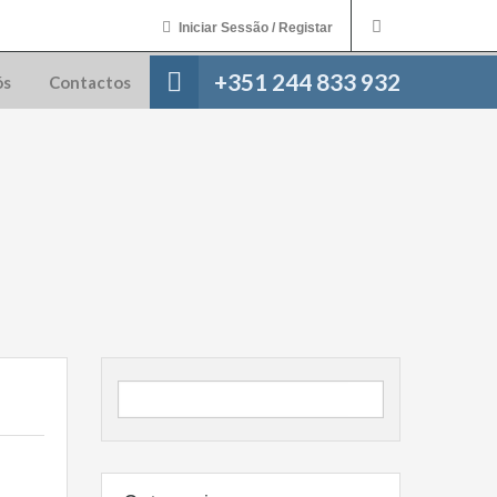
Iniciar Sessão / Registar
+351 244 833 932
ós
Contactos