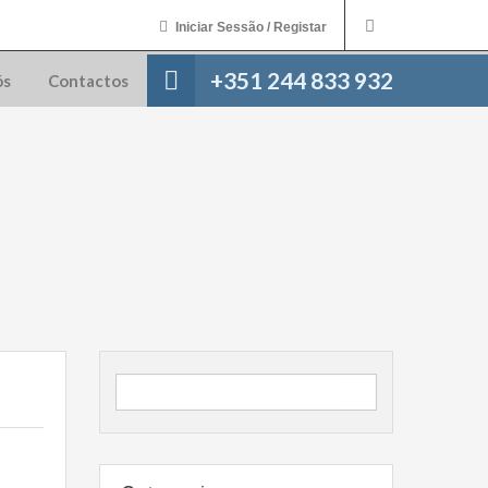
Iniciar Sessão / Registar
+351 244 833 932
ós
Contactos