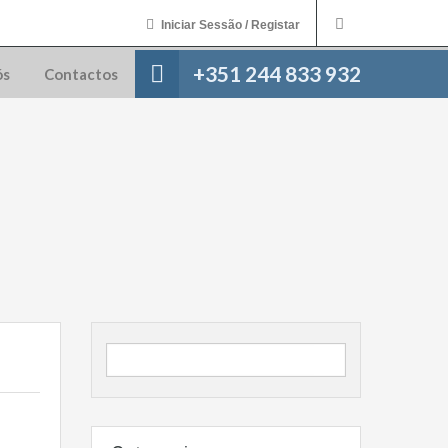
Iniciar Sessão / Registar
+351 244 833 932
ós
Contactos