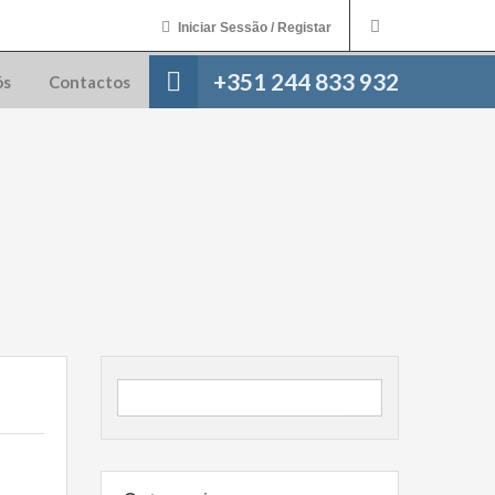
Iniciar Sessão / Registar
+351 244 833 932
ós
Contactos