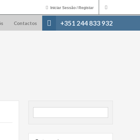
Iniciar Sessão / Registar
+351 244 833 932
ós
Contactos