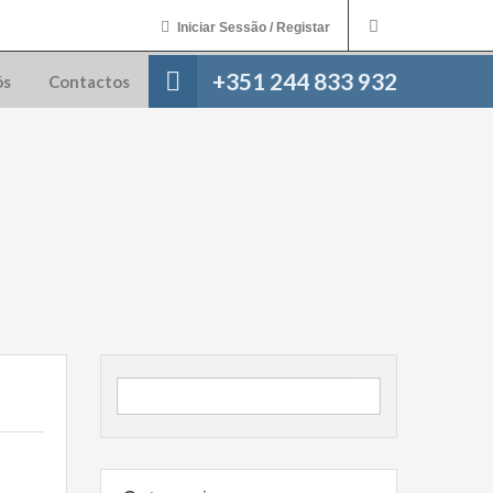
Iniciar Sessão / Registar
+351 244 833 932
ós
Contactos